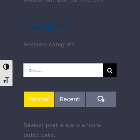
Nessun archivio da mostrare.
Categorie
Nessuna categoria
Cerca
Attiva/disattiva alto contrasto
per:
Attiva/disattiva dimensione testo
Commenti
Popolari
Recenti
Nessun post è stato ancora
pubblicato.