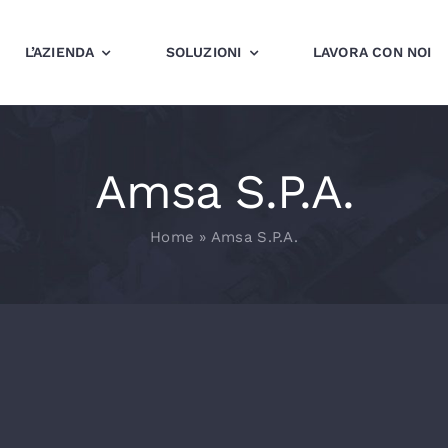
L’AZIENDA
SOLUZIONI
LAVORA CON NOI
Amsa S.P.A.
Home
»
Amsa S.P.A.