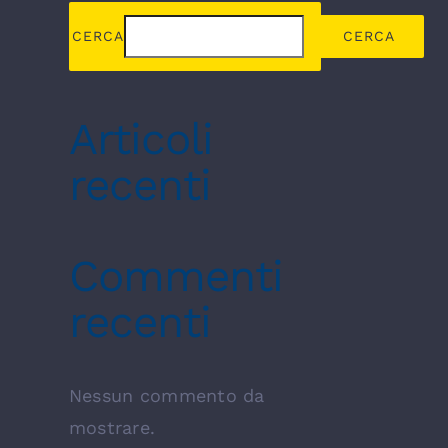
CERCA
CERCA
Articoli
recenti
Commenti
recenti
Nessun commento da
mostrare.