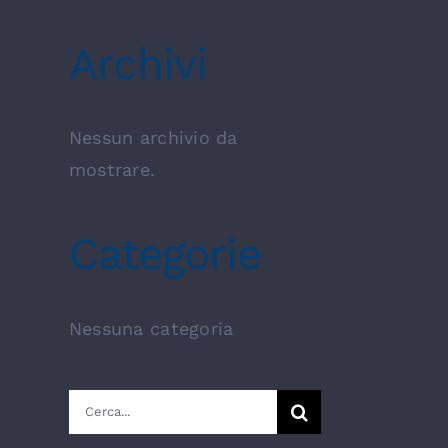
Archivi
Nessun archivio da
mostrare.
Categorie
Nessuna categoria
Cerca
per: