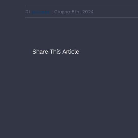
Di
process
|
Giugno 5th, 2024
Share This Article