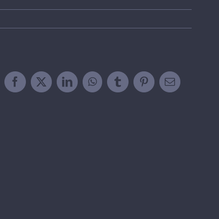
Facebook
X
LinkedIn
WhatsApp
Tumblr
Pinterest
Email