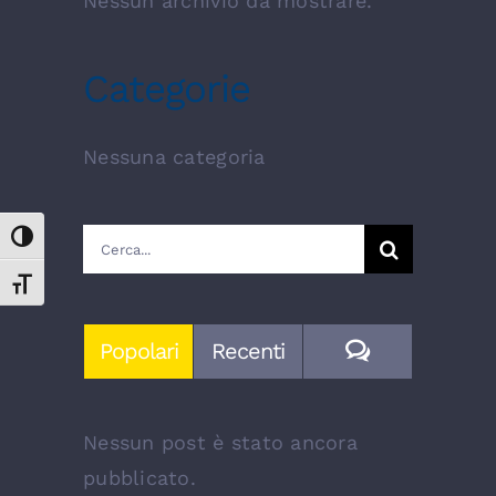
Nessun archivio da mostrare.
Categorie
Nessuna categoria
Cerca
Attiva/disattiva alto contrasto
per:
Attiva/disattiva dimensione testo
Commenti
Popolari
Recenti
Nessun post è stato ancora
pubblicato.