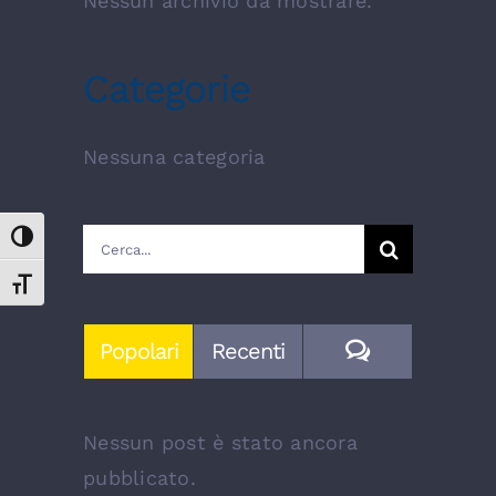
Nessun archivio da mostrare.
Categorie
Nessuna categoria
Cerca
Attiva/disattiva alto contrasto
per:
Attiva/disattiva dimensione testo
Commenti
Popolari
Recenti
Nessun post è stato ancora
pubblicato.